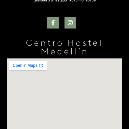
telefono ó whastapp : +573148120739
Centro Hostel
Medellín